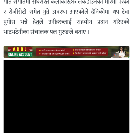
गीत संगीतमा संघर्सरत कलाकारहरु लकडाउनको मारमा परेको
र रोजीरोटी समेत गुम्ने अवस्था आएकोले दैनिकीमा थप टेवा
पुगोस भन्ने हेतुले उनीहरुलाई सहयोग प्रदान गरिएको
भाटभटेनीका संचालक पल गुरुङले बताए ।