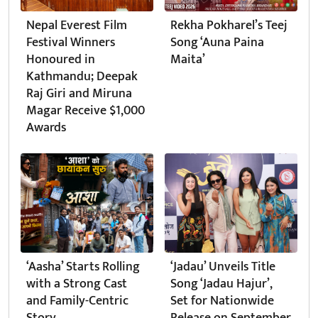
Nepal Everest Film
Rekha Pokharel’s Teej
Festival Winners
Song ‘Auna Paina
Honoured in
Maita’
Kathmandu; Deepak
Raj Giri and Miruna
Magar Receive $1,000
Awards
‘Aasha’ Starts Rolling
‘Jadau’ Unveils Title
with a Strong Cast
Song ‘Jadau Hajur’,
and Family-Centric
Set for Nationwide
Story
Release on September