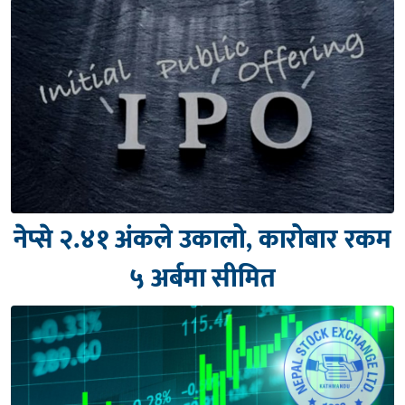
नेप्से २.४१ अंकले उकालो, कारोबार रकम
५ अर्बमा सीमित