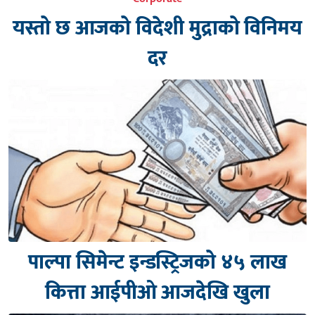
यस्तो छ आजको विदेशी मुद्राको विनिमय
दर
पाल्पा सिमेन्ट इन्डस्ट्रिजको ४५ लाख
कित्ता आईपीओ आजदेखि खुला