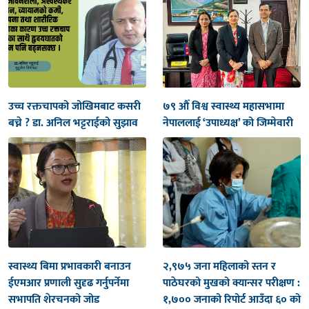
उच्च रक्तचापको जोखिमबाट कसरी
७९ औँ विश्व स्वास्थ्य महासभामा
बच्ने ? डा. अनिल भट्टराईको सुझाव
नेपाललाई ‘उपाध्यक्ष’ को जिम्मेवारी
स्वास्थ्य बिमा प्रभावकारी बनाउन
२,९७५ जना महिलाको स्तन र
ईएमआर प्रणाली सुदृढ गर्नुपर्नेमा
पाठेघरको मुखको क्यान्सर परीक्षण :
सभापति शेरचनको जोड
१,७०० जनाको रिपोर्ट आउँदा ६० को