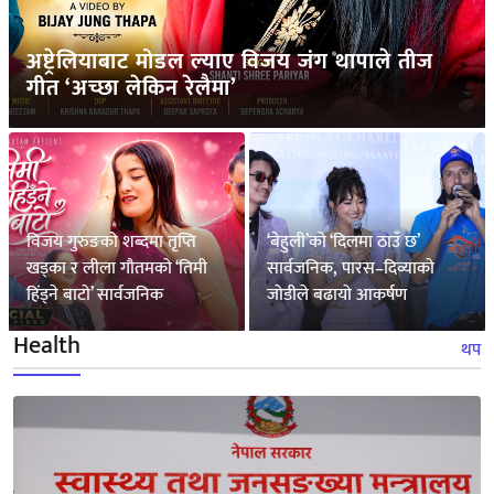
अष्ट्रेलियाबाट मोडल ल्याए विजय जंग थापाले तीज
गीत ‘अच्छा लेकिन रेलैमा’
विजय गुरुङको शब्दमा तृप्ति
‘बेहुली’को ‘दिलमा ठाउँ छ’
खड्का र लीला गौतमको ‘तिमी
सार्वजनिक, पारस–दिव्याको
हिंड्ने बाटो’ सार्वजनिक
जोडीले बढायो आकर्षण
Health
थप