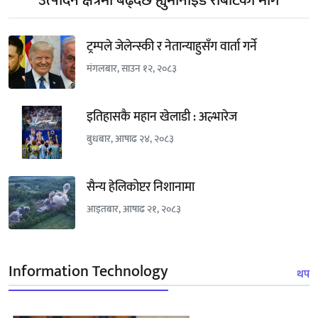
उत्पादन क्षेत्रमा बढ्दैछ ह्युमानोइड रोबोटको माग
ट्रम्पले जेलेन्स्की र नेतान्याहुसँग वार्ता गर्ने
मंगलबार, साउन १२, २०८३
इतिहासकै महान खेलाडी : अल्भारेज
बुधबार, आषाढ २४, २०८३
सैन्य हेलिकोप्टर निशानामा
आइतबार, आषाढ २१, २०८३
Information Technology
थप