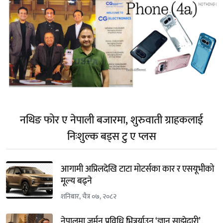
नथिङ फोर ए नेपाली बजारमा, शुरुवाती ग्राहकलाई
निःशुल्क बड्स टु ए प्लस
आगामी अप्रिलदेखि टाटा मोटर्सका कार र एसयूभीको
मूल्य बढ्ने
शनिबार, चैत्र ०७, २०८२
नेपालमा जर्मन प्रविधि भित्रर्याउन ‘ज्ञान साझेदारी’