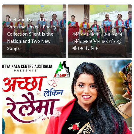
Poet and Lyricist Uma
Shrestha Unveils Poetry
Collection Silent Is the
कवि तथा गीतकार उमा श्रेष्ठको
Nation and Two New
कवितासंग्रह ‘मौन छ देश’ र दुई
Songs
गीत सार्वजनिक