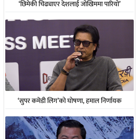
‘छिमेकी चिढ्याएर देशलाई जोखिममा पारियो’
‘सुपर कमेडी लिग’को घोषणा, हमाल निर्णायक