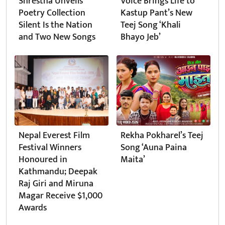
Shrestha Unveils
Voice Brings Life to
Poetry Collection
Kastup Pant’s New
Silent Is the Nation
Teej Song ‘Khali
and Two New Songs
Bhayo Jeb’
Nepal Everest Film
Rekha Pokharel’s Teej
Festival Winners
Song ‘Auna Paina
Honoured in
Maita’
Kathmandu; Deepak
Raj Giri and Miruna
Magar Receive $1,000
Awards