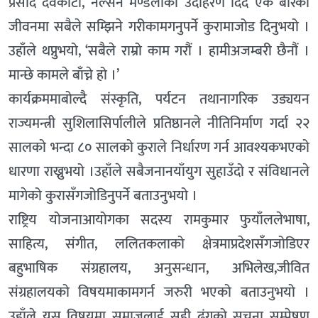
प्रसाद देवकोटा, नेल्सन मण्डेलाको उदाहरण दिँदै एक बारको
जीवनमा सबैले सम्झिने गरीकामगनुपर्ने कुरामाजोड दिनुभयो ।
उहाँले थप्नुभयो, ‘सबैले राम्रो काम गरौं । हामीअजम्बरी छैनौं ।
मान्छे कामले बाँच्ने हो ।’
कार्यक्रममाबोल्दै संस्कृति, पर्यटन तथानागरिक उड्ययन
राज्यमन्त्री सुशिलासिर्पालीले प्रतिष्ठानले नीतिनिर्माण गर्दा २२
सालको भन्दा ८० सालको कुराले निर्धारण गर्न आवश्यकभएको
धारणा राख्नुभयो ।उहाँले सबैजनानयाँयुग सुहाउँदो र संविधानले
मागेको कुरासँगजोडिनुपर्ने बताउनुभयो ।
राष्ट्रिय योजनाआयोगका सदस्य रामकुमार फुयाँललेभाषा,
साहित्य, संगीत, ललितकलाको क्षेत्रमाप्रदेशसँगजोडिएर
बहुभाषिक संग्रहालय, अनुसन्धान, अभिलेख,जीवित
संग्रहालयको विषयमाकामगर्न जरुरी भएको बताउनुभयो ।
उहाँले यस विषयमा समाजलाई सही ढंगको सूचना सम्प्रेषण