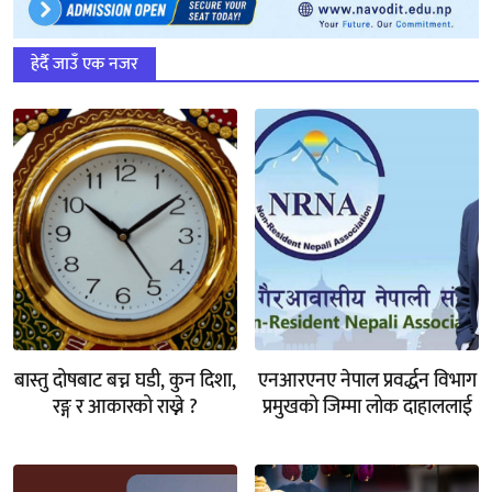
हेर्दै जाउँ एक नजर
बास्तु दोषबाट बच्न घडी, कुन दिशा,
एनआरएनए नेपाल प्रवर्द्धन विभाग
रङ्ग र आकारको राख्ने ?
प्रमुखको जिम्मा लोक दाहाललाई