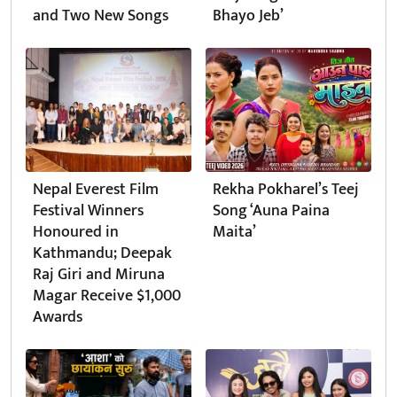
and Two New Songs
Bhayo Jeb’
Nepal Everest Film
Rekha Pokharel’s Teej
Festival Winners
Song ‘Auna Paina
Honoured in
Maita’
Kathmandu; Deepak
Raj Giri and Miruna
Magar Receive $1,000
Awards