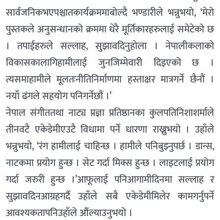
सार्वजनिकभएपश्चातकार्यक्रममाबोल्दै भण्डारीले भन्नुभयो, ‘मेरो
पुस्तकले अनुसन्धानको क्रममा धेरै मूर्तिकारहरुलाई समेटेको छ
। तपाईहरुले सल्लाह, सुझावदिनुहोला । नेपालीकलाको
विकासकालागिहामीलाई जुनजिम्मेवारी दिइएको छ ।
त्यसमाहामीले मूलतःनीतिनिर्माणमा हस्ताक्षर मात्रगर्ने छैनौं ।
नयाँ ढंगले सहयोग पनिगर्नेछौं ।’
नेपाल संगीततथा नाट्य प्रज्ञा प्रतिष्ठानका कुलपतिनिशाशर्माले
तीनवटै एकेडेमीएउटै विधामा पर्ने धारणा राख्नुभयो । उहाँले
भन्नुभयो, ‘रंग हामीलाई चाहिन्छ । हामीले पनिबुझ्नुपर्छ । डान्स,
नाटकमा प्रयोग हुन्छ । सेट गर्दा मिक्स हुन्छ । लाइटलाई प्रयोग
गर्दा जरुरी हुन्छ ।’आफूलाई पनिआगामीदिनमा सल्लाह र
सुझावदिनआग्रहगर्दै उहाँले सबै एकेडेमीमिलेर कामगर्नुपर्ने
आवश्यकतापनिउहाँले औंल्याउनुभयो ।