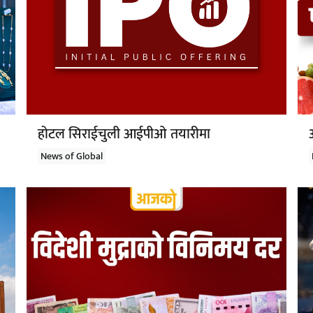
होटल सिराईचुली आईपीओ तयारीमा
News of Global