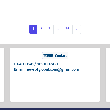
1
2
3
…
36
»
सम्पर्क | Contact
01-4010545/ 9851007430
Email:
newsofglobal.com@gmail.com