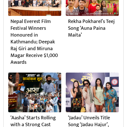
Nepal Everest Film
Rekha Pokharel’s Teej
Festival Winners
Song ‘Auna Paina
Honoured in
Maita’
Kathmandu; Deepak
Raj Giri and Miruna
Magar Receive $1,000
Awards
‘Aasha’ Starts Rolling
‘Jadau’ Unveils Title
with a Strong Cast
Song ‘Jadau Hajur’,