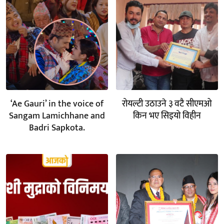
‘Ae Gauri’ in the voice of
रोयल्टी उठाउने ३ वटै सीएमओ
Sangam Lamichhane and
किन भए सिइयो विहीन
Badri Sapkota.