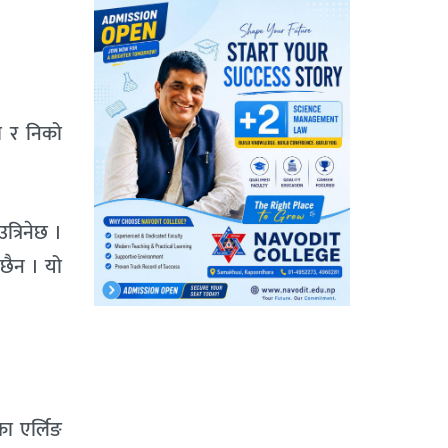
री र निको
त्रिनेछ ।
 छैन । यो
ेका एर्लिङ