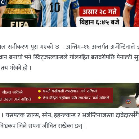
ल समीकरण पूरा भएको छ । अन्तिम–१६ अन्तर्गत अर्जेन्टिनाले इ
थान बनायो भने स्विट्जरल्यान्डले गोलरहित बराबरीपछि पेनाल्टी
ा तय गरेको हो ।
टक फ्रान्स, स्पेन, इङ्ग्ल्यान्ड र अर्जेन्टिनाजस्ता दाबेदारसँगै
क विश्वकप जित्ने सपना जीवित राखेका छन् ।