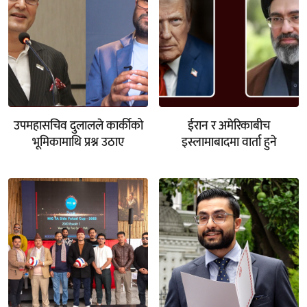
उपमहासचिव दुलालले कार्कीको
ईरान र अमेरिकाबीच
भूमिकामाथि प्रश्न उठाए
इस्लामाबादमा वार्ता हुने