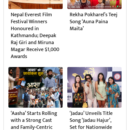
Nepal Everest Film
Rekha Pokharel’s Teej
Festival Winners
Song ‘Auna Paina
Honoured in
Maita’
Kathmandu; Deepak
Raj Giri and Miruna
Magar Receive $1,000
Awards
‘Aasha’ Starts Rolling
‘Jadau’ Unveils Title
with a Strong Cast
Song ‘Jadau Hajur’,
and Family-Centric
Set for Nationwide