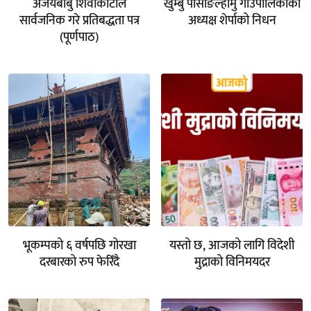
अजयबाबु शिवाकोटीले
खुम्बु पासाङल्हामु गाउँपालिकाका
सार्वजनिक गरे प्रतिबद्धता पत्र
अध्यक्ष शेर्पाको निधन
(पूर्णपाठ)
भूकम्पको ६ वर्षपछि गोरखा
यस्तो छ, आजको लागि विदेशी
दरबारको रुप फेरिँदै
मुद्राको विनिमयदर