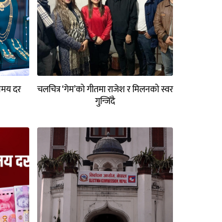
निमय दर
चलचित्र ‘गेम’को गीतमा राजेश र मिलनको स्वर
गुन्जिँदै