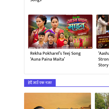
Songs
Rekha Pokharel’s Teej Song
‘Aash
‘Auna Paina Maita’
Stron
Story
हेर्दै जाउँ एक नजर