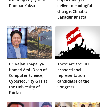
five songs by lyricist
opportunity to
Dambar Yakso
deliver meaningful
change: Chhatra
Bahadur Bhatta
Dr. Rajan Thapaliya
These are the 110
Named Asst. Dean of
proportional
Computer Science,
representation
Cybersecurity & IT at
candidates of the
the University of
Congress.
Fairfax