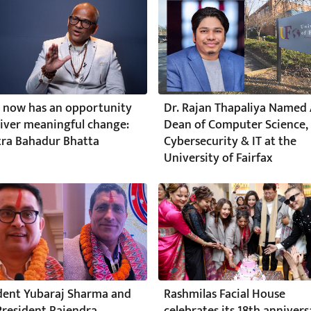
 now has an opportunity
Dr. Rajan Thapaliya Named 
liver meaningful change:
Dean of Computer Science,
ra Bahadur Bhatta
Cybersecurity & IT at the
University of Fairfax
dent Yubaraj Sharma and
Rashmilas Facial House
President Rajendra
celebrates its 18th annivers