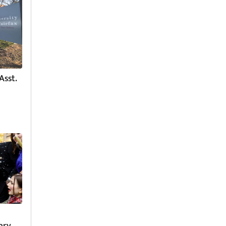
Asst.
ary