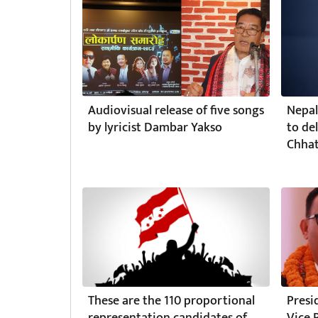
Audiovisual release of five songs
Nepal
by lyricist Dambar Yakso
to de
Chhat
These are the 110 proportional
Presi
representation candidates of
Vice 