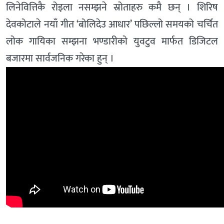
लिनेवित्तिकै रोइला नसम्झने स्रोताहरु कमै छन् । शिरिष
देवकोटाले नयाँ गीत ‘बोलिदेउ आधार’ पछिल्लो समयको चर्चित
लोक गायिका सम्झना भण्डारीको युवटुव मार्फत डिजिटल
बजारमा सार्वजनिक गरेका हुन् ।