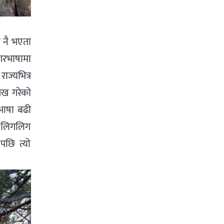
ी नै भएता
गरभाषामा
ाज्यभित्र
ेख गरेको
 भाषा बढी
र लिगलिग
पछि त्यो