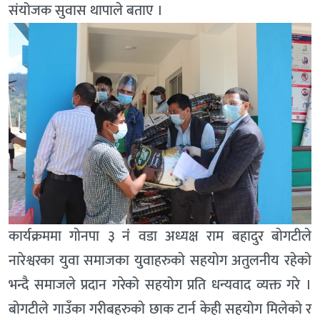
संयोजक सुवास थापाले बताए ।
कार्यक्रममा गाेनपा ३ नंं वडा अध्यक्ष राम बहादुर बाेगटीले
नारेश्वरका युवा समाजका युवाहरुकाे सहयाेग अतुलनीय रहेकाे
भन्दै समाजले प्रदान गरेको सहयोग प्रति धन्यवाद व्यक्त गरे ।
बाेगटीले गाउँका गरीबहरुकाे छाक टार्न केही सहयोग मिलेकाे र