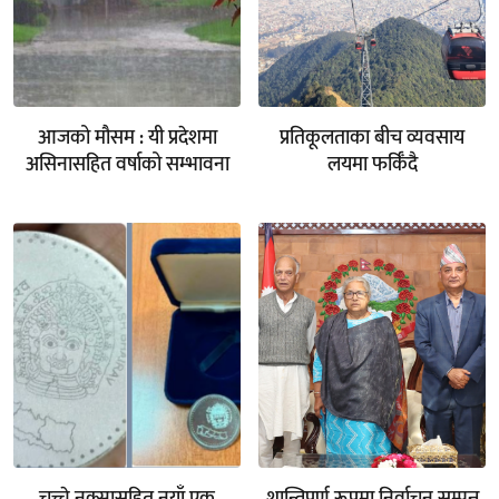
आजको मौसम : यी प्रदेशमा
प्रतिकूलताका बीच व्यवसाय
असिनासहित वर्षाको सम्भावना
लयमा फर्किँदै
चुच्चे नक्सासहित नयाँ एक
शान्तिपूर्ण रूपमा निर्वाचन सम्पन्न