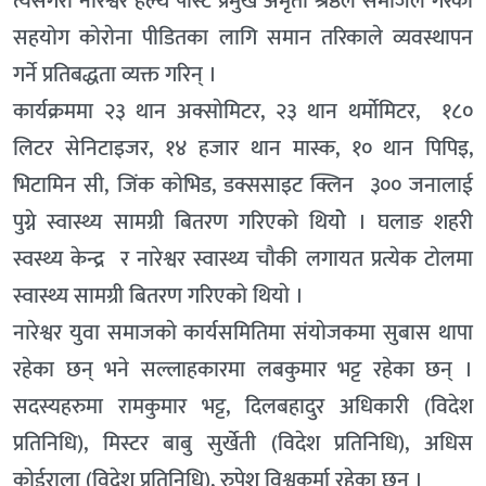
त्यसैगरी नारेश्वर हेल्थ पाेस्ट प्रमुख अमृता श्रेष्ठले समाजले गरेकाे
सहयोग काेराेना पीडितका लागि समान तरिकाले व्यवस्थापन
गर्ने प्रतिबद्धता व्यक्त गरिन् ।
कार्यक्रममा २३ थान अक्साेमिटर, २३ थान थर्माेमिटर, १८०
लिटर सेनिटाइजर, १४ हजार थान मास्क, १० थान पिपिइ,
भिटामिन सी, जिंक काेभिड, डक्ससाइट क्लिन ३०० जनालाई
पुग्ने स्वास्थ्य सामग्री बितरण गरिएको थियोे । घलाङ शहरी
स्वस्थ्य केन्द्र र नारेश्वर स्वास्थ्य चाैकी लगायत प्रत्येक टाेलमा
स्वास्थ्य सामग्री बितरण गरिएको थियाे ।
नारेश्वर युवा समाजकाे कार्यसमितिमा संयाेजकमा सुबास थापा
रहेका छन् भने सल्लाहकारमा लबकुमार भट्ट रहेका छन् ।
सदस्यहरुमा रामकुमार भट्ट, दिलबहादुर अधिकारी (विदेश
प्रतिनिधि), मिस्टर बाबु सुर्खेती (विदेश प्रतिनिधि), अधिस
काेईराला (विदेश प्रतिनिधि), रुपेश विश्वकर्मा रहेका छन् ।