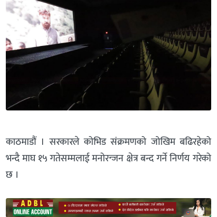
काठमाडौं । सरकारले कोभिड संक्रमणको जोखिम बढिरहेको
भन्दै माघ १५ गतेसम्मलाई मनोरन्जन क्षेत्र बन्द गर्ने निर्णय गरेको
छ ।