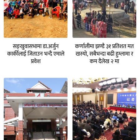
सङ्खुवासभामा डा.अर्जुन
कर्णालीमा झण्डै ३१ प्रतिशत मत
कार्कीलाई जिताउन भन्दै एमाले
खस्यो, सबैभन्दा बढी हुम्लामा र
प्रवेश
कम दैलेख २ मा