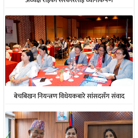
अध्यक्ष राईको सरकारलाई ध्यानाकर्षण
बेचबिखन नियन्त्रण विधेयकबारे सांसदसँग संवाद