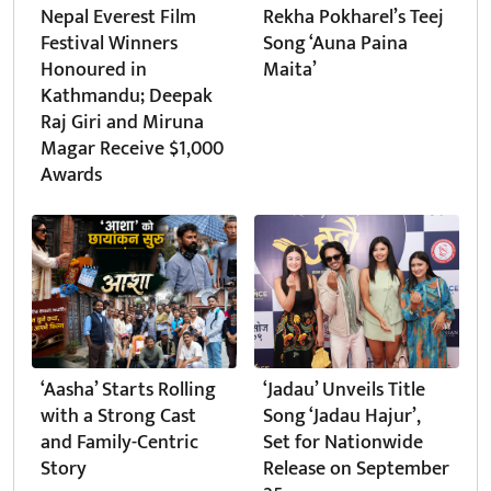
Nepal Everest Film
Rekha Pokharel’s Teej
Festival Winners
Song ‘Auna Paina
Honoured in
Maita’
Kathmandu; Deepak
Raj Giri and Miruna
Magar Receive $1,000
Awards
‘Aasha’ Starts Rolling
‘Jadau’ Unveils Title
with a Strong Cast
Song ‘Jadau Hajur’,
and Family-Centric
Set for Nationwide
Story
Release on September