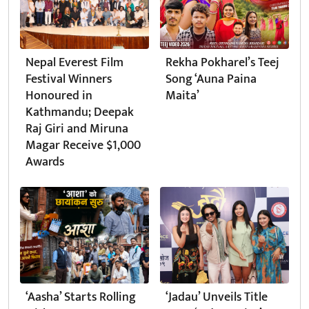
Nepal Everest Film
Rekha Pokharel’s Teej
Festival Winners
Song ‘Auna Paina
Honoured in
Maita’
Kathmandu; Deepak
Raj Giri and Miruna
Magar Receive $1,000
Awards
‘Aasha’ Starts Rolling
‘Jadau’ Unveils Title