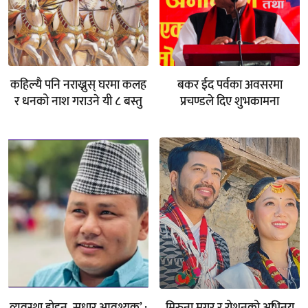
कहिल्यै पनि नराख्नुस् घरमा कलह
बकर ईद पर्वका अवसरमा
र धनको नाश गराउने यी ८ बस्तु
प्रचण्डले दिए शुभकामना
व्यवस्था होइन, सुधार आवश्यक’ :
मिरुना मगर र रोशनको अभिनय