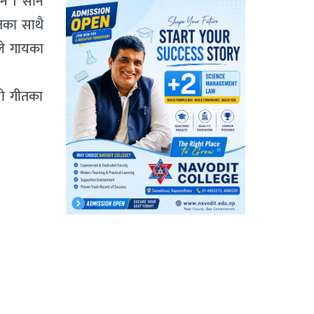
े । सानै
तका साथै
ले गायका
यो गीतका