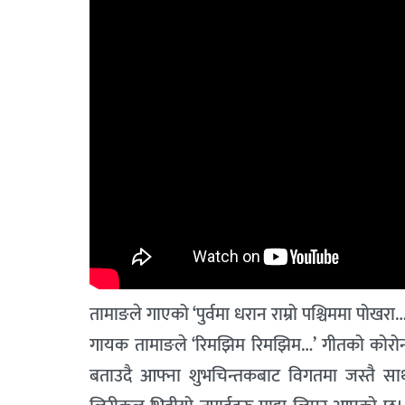
तामाङले गाएको ‘पुर्वमा धरान राम्रो पश्चिममा पोखरा…
गायक तामाङले ‘रिमझिम रिमझिम…’ गीतको कोरोन
बताउदै आफ्ना शुभचिन्तकबाट विगतमा जस्तै सा