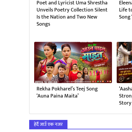
Poet and Lyricist Uma Shrestha
Eleen
Unveils Poetry Collection Silent
Life 
Is the Nation and Two New
Song 
Songs
Rekha Pokharel’s Teej Song
‘Aash
‘Auna Paina Maita’
Stron
Story
हेर्दै जाउँ एक नजर