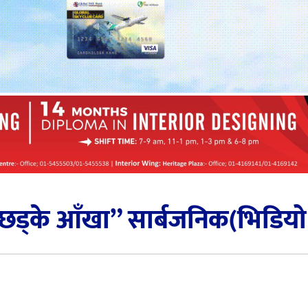
“छड्के आँखा” सार्बजनिक(भिडिय