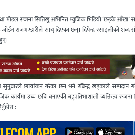
तथा मोडल रन्जना सितिखु अभिनित म्युजिक भिडियो ‘छड्के आँखा’ 
ोर्डन राजभण्डारीले साथ् दिएका छन्। दिपेन्द्र रसाइलीको शब्द 
ुन्।
ुनुवारले छायांकन गरेका छन् भने रबिन्द्र खड्काले सम्पदान गर
 कार्यमा उच्च छबि बनाएकी बहुप्रतिभाशाली व्यक्तित्व रन्जना 
्नुहोस :