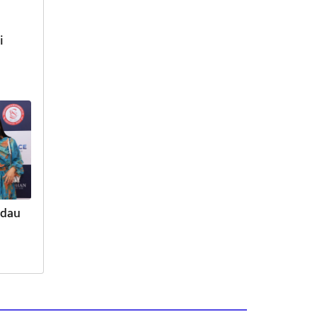
i
Jadau