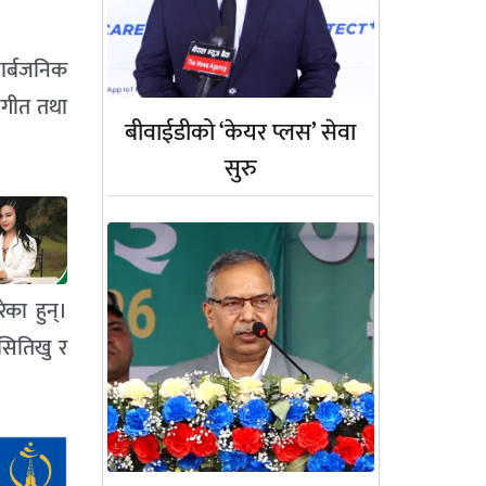
सार्बजनिक
संगीत तथा
बीवाईडीको ‘केयर प्लस’ सेवा
सुरु
ेका हुन्।
सितिखु र