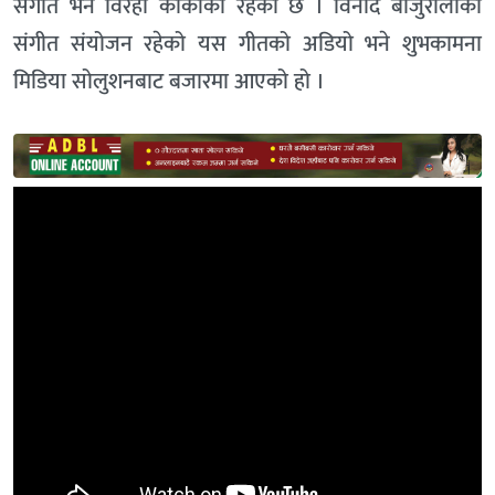
संगीत भने विरही कार्कीको रहेको छ । विनोद बाजुरालीको
संगीत संयोजन रहेको यस गीतको अडियो भने शुभकामना
मिडिया सोलुशनबाट बजारमा आएको हो ।