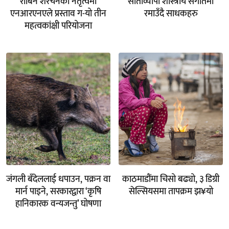
रोबिन शेरचनको नेतृत्वमा
साताव्यापी शास्त्रीय संगीतमा
एनआरएनएले प्रस्ताव ग-यो तीन
रमाउँदै साधकहरु
महत्वकांक्षी परियोजना
जंगली बँदेललाई धपाउन, पक्रन वा
काठमाडौंमा चिसो बढ्यो, ३ डिग्री
मार्न पाइने, सरकारद्वारा ‘कृषि
सेल्सियसमा तापक्रम झ¥यो
हानिकारक वन्यजन्तु’ घोषणा