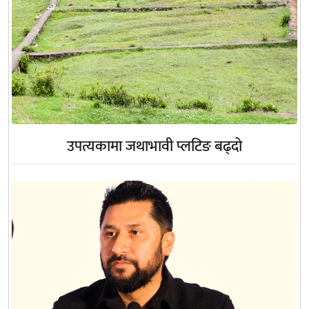
उपत्यकामा जथाभावी प्लटिङ बढ्दो