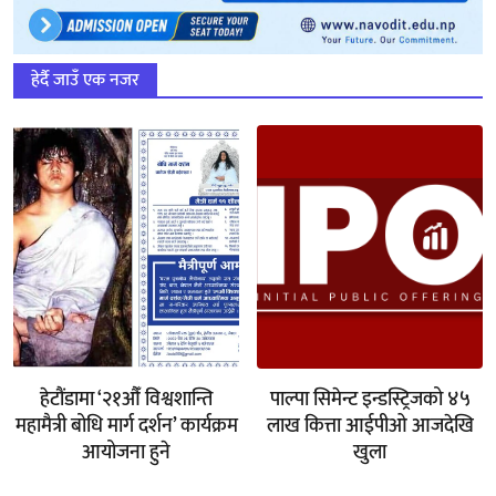
हेर्दै जाउँ एक नजर
हेटौंडामा ‘२१औँ विश्वशान्ति
पाल्पा सिमेन्ट इन्डस्ट्रिजको ४५
महामैत्री बोधि मार्ग दर्शन’ कार्यक्रम
लाख कित्ता आईपीओ आजदेखि
आयोजना हुने
खुला