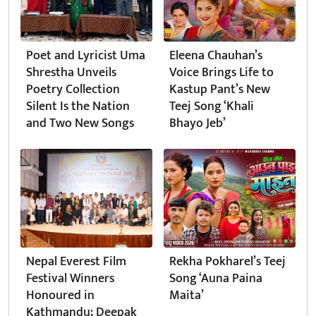
Poet and Lyricist Uma
Eleena Chauhan’s
Shrestha Unveils
Voice Brings Life to
Poetry Collection
Kastup Pant’s New
Silent Is the Nation
Teej Song ‘Khali
and Two New Songs
Bhayo Jeb’
Nepal Everest Film
Rekha Pokharel’s Teej
Festival Winners
Song ‘Auna Paina
Honoured in
Maita’
Kathmandu; Deepak