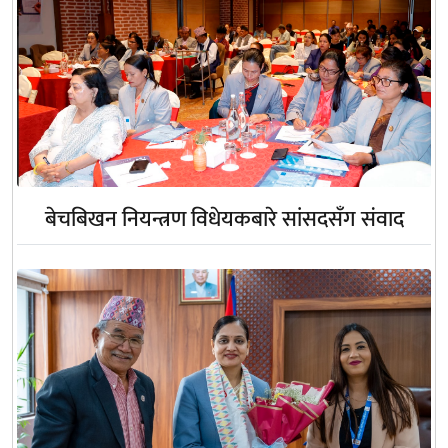
बेचबिखन नियन्त्रण विधेयकबारे सांसदसँग संवाद