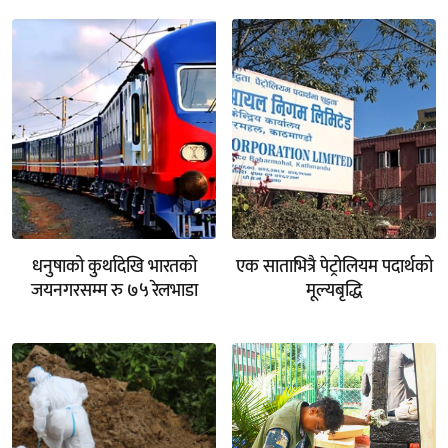
धनुषाको कुर्थादेखि भारतको
एक साताभित्रै पेट्रोलियम पदार्थको
जयनगरसम्म रु ७५ रेलभाडा
मूल्यबृद्धि