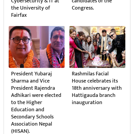
Cybersecurity & IT at
candidates of the
the University of
Congress.
Fairfax
President Yubaraj
Rashmilas Facial
Sharma and Vice
House celebrates its
President Rajendra
18th anniversary with
Adhikari were elected
Hattigauda branch
to the Higher
inauguration
Education and
Secondary Schools
Association Nepal
(HISAN).