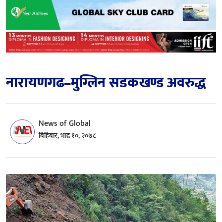
नारायणगढ–मुग्लिन सडकखण्ड अवरुद्ध
News of Global
बिहिबार, भाद्र १०, २०७८