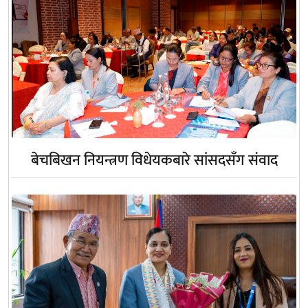
बेचबिखन नियन्त्रण विधेयकबारे सांसदसँग संवाद