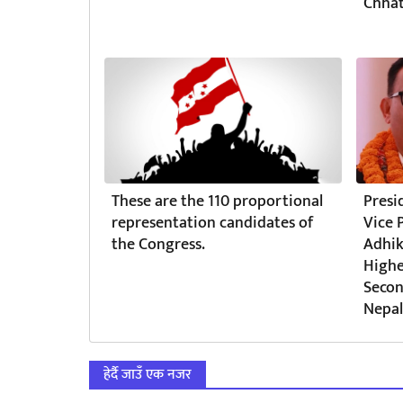
Chhat
These are the 110 proportional
Presi
representation candidates of
Vice 
the Congress.
Adhik
Highe
Secon
Nepal
हेर्दै जाउँ एक नजर