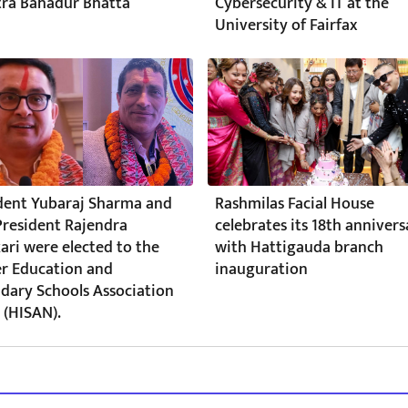
ra Bahadur Bhatta
Cybersecurity & IT at the
University of Fairfax
dent Yubaraj Sharma and
Rashmilas Facial House
President Rajendra
celebrates its 18th annivers
ari were elected to the
with Hattigauda branch
r Education and
inauguration
dary Schools Association
 (HISAN).