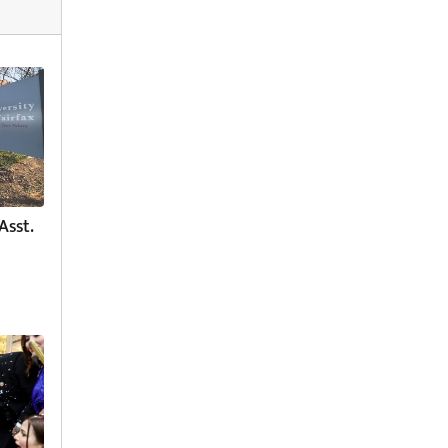
Asst.