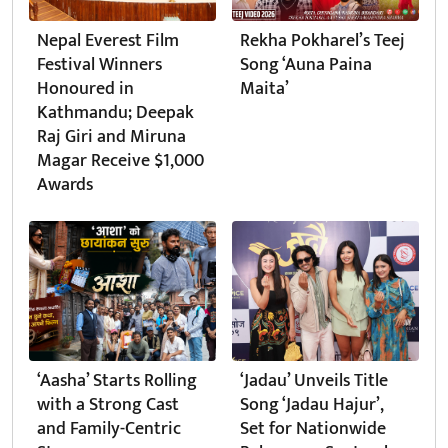
Nepal Everest Film
Rekha Pokharel’s Teej
Festival Winners
Song ‘Auna Paina
Honoured in
Maita’
Kathmandu; Deepak
Raj Giri and Miruna
Magar Receive $1,000
Awards
‘Aasha’ Starts Rolling
‘Jadau’ Unveils Title
with a Strong Cast
Song ‘Jadau Hajur’,
and Family-Centric
Set for Nationwide