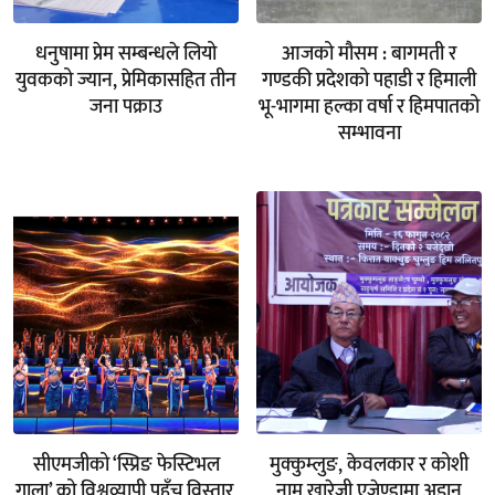
धनुषामा प्रेम सम्बन्धले लियो
आजको मौसम : बागमती र
युवकको ज्यान, प्रेमिकासहित तीन
गण्डकी प्रदेशको पहाडी र हिमाली
जना पक्राउ
भू-भागमा हल्का वर्षा र हिमपातको
सम्भावना
सीएमजीको ‘स्प्रिङ फेस्टिभल
मुक्कुम्लुङ, केवलकार र कोशी
गाला’ को विश्वव्यापी पहुँच विस्तार,
नाम खारेजी एजेण्डामा अडान