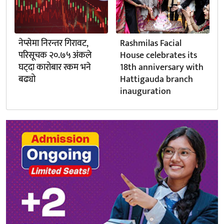
नेप्सेमा निरन्तर गिरावट,
Rashmilas Facial
परिसूचक २०.७५ अंकले
House celebrates its
घट्दा कारोबार रकम भने
18th anniversary with
बढ्यो
Hattigauda branch
inauguration