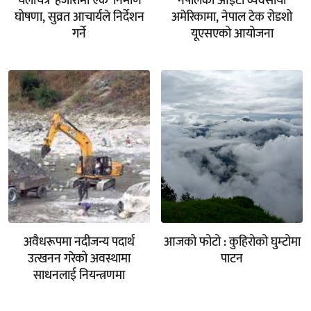
चलचित्र ‘हजारौँमा एक’ निर्माण
नेपालका आइटी व्यवसायी
घोषणा, सुव्रत आचार्यले निर्देशन
अमेरिकामा, नेपाल टेक रोडशो
गर्ने
यूएसएको आयोजना
अवैधरूपमा नदीजन्य पदार्थ
आजको फोटो : कुहिरोको घुम्टोमा
उत्खनन गरेको अवस्थामा
पाटन
साधनलाई नियन्त्रणमा