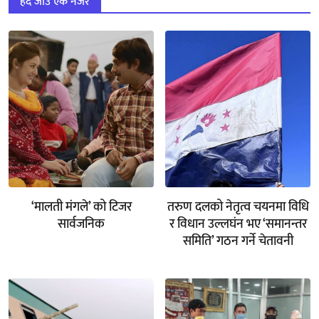
हेर्दै जाउँ एक नजर
‘मालती मंगले’ को टिजर
तरुण दलको नेतृत्व चयनमा विधि
सार्वजनिक
र विधान उल्लघंन भए ‘समानन्तर
समिति’ गठन गर्ने चेतावनी