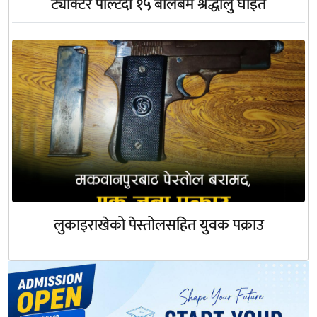
ट्याक्टर पल्टिँदा १५ बोलबम श्रद्धालु घाइते
लुकाइराखेको पेस्तोलसहित युवक पक्राउ