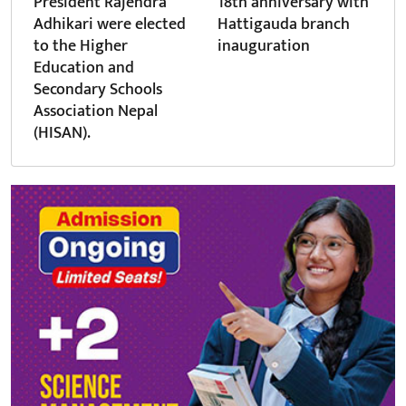
President Rajendra
18th anniversary with
Adhikari were elected
Hattigauda branch
to the Higher
inauguration
Education and
Secondary Schools
Association Nepal
(HISAN).