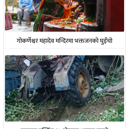
गोकर्णेश्वर महादेव मन्दिरमा भक्तजनको घुइँचो