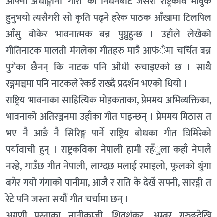
आफ्नी अर्धाङ्गीनी ‘गौरी’ को निधनबाट जसरी राष्ट्रकवि भावुक
हुनुभयो त्यसैगरी सो कृति पढ्ने हरेक पाठक आँखामा टिलपिल
आँसु बोकेर भावनात्मक बन्न पुग्नुहुन्छ । उहाँले लेखेको
गीतिनाटक मालती मंगलेका गीतहरु मात्रै आफंैमा चर्चित बन्न
पुगेका छैनन् कि नाटक पनि औधी रुचाइएको छ । साथै
रङ्गमञ्चमा पनि नाटकले रेकर्ड राख्दै प्रदर्शन भएको थियो ।
राष्ट्रिय भावनाका साहित्यिक मोहकताका, प्रेममय अभिव्यक्तिका,
भावनाको अतिरञ्जनमा उहाँका गीत पाइन्छन् । प्रेममय मिठास त
भए नै आङै नै सिरिङ्ग पार्ने राष्ट्रिय बोधका गीत घिमिरेको
पर्यावाची हुन् । राष्ट्रकविका नेपाली हामी रहँुला कहाँ नेपालै
नरहे, गाउँछ गीत नेपाली, लाग्दछ मलाई रमाइलो, फूलको थुंगा
बगेर गयो गंगाको पानीमा, आजै र राति के देखेँ सपनी, सारङ्गी त
रेटे पनि जस्ता सयौं गीत चर्चामा छन् ।
अग्रणी पुस्ताका नातीकाजी, शिवशंकर, अम्बर गुरुङदेखि