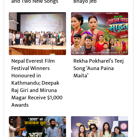
and Two New Songs
Bhayo Jeb’
Nepal Everest Film
Rekha Pokharel’s Teej
Festival Winners
Song ‘Auna Paina
Honoured in
Maita’
Kathmandu; Deepak
Raj Giri and Miruna
Magar Receive $1,000
Awards