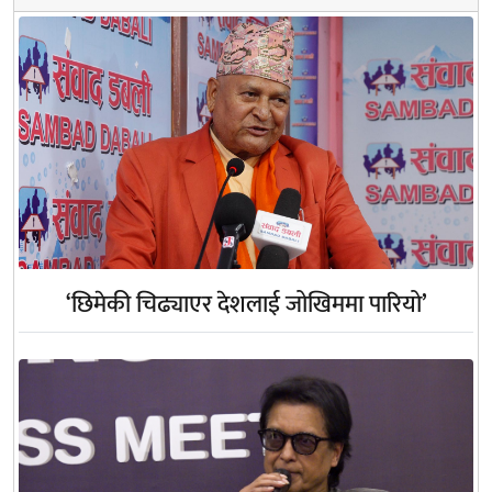
‘छिमेकी चिढ्याएर देशलाई जोखिममा पारियो’