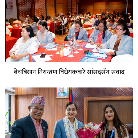
बेचबिखन नियन्त्रण विधेयकबारे सांसदसँग संवाद