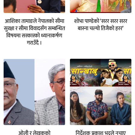
आशिका तामाङले नेपालको सीमा
शोभा पाण्डेको ‘सरर सरर सरर
सुरक्षा र सीमा विवादसँग सम्बन्धित
बास्ना चल्यो तिजैको हरर’
विषयमा सरकारको ध्यानाकर्षण
गराउँदै ।
ओली र लेखकको
निर्देशक प्रकाश भट्टले नचाए