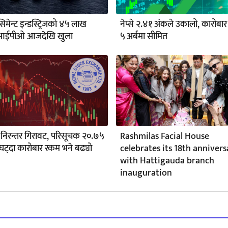
सिमेन्ट इन्डस्ट्रिजको ४५ लाख
नेप्से २.४१ अंकले उकालो, कारोबा
ा आईपीओ आजदेखि खुला
५ अर्बमा सीमित
मा निरन्तर गिरावट, परिसूचक २०.७५
Rashmilas Facial House
घट्दा कारोबार रकम भने बढ्यो
celebrates its 18th annivers
with Hattigauda branch
inauguration