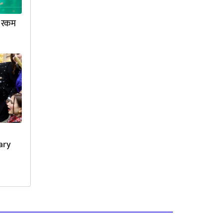
र रकम
ary