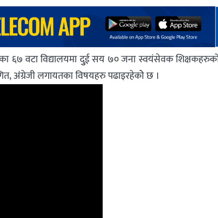
ाका ६७ वटा विद्यालयमा दुुई सय ७० जना स्वयंसेवक शिक्षकहरुको
 गणित, अंग्रेजी लगायतका विषयहरु पढाइरहेकोे छ ।