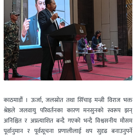
काठमाडौं । ऊर्जा, जलस्रोत तथा सिँचाइ मन्त्री विराज भक्त
श्रेष्ठले जलवायु परिवर्तनका कारण मनसुनको स्वरूप झन्
अनिश्चित र अप्रत्याशित बन्दै गएको भन्दै विश्वसनीय मौसम
पूर्वानुमान र पूर्वसूचना प्रणालीलाई थप सुदृढ बनाउनुपर्ने