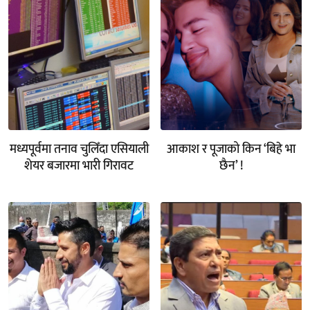
मध्यपूर्वमा तनाव चुलिँदा एसियाली
आकाश र पूजाको किन ‘बिहे भा
शेयर बजारमा भारी गिरावट
छैन’ !