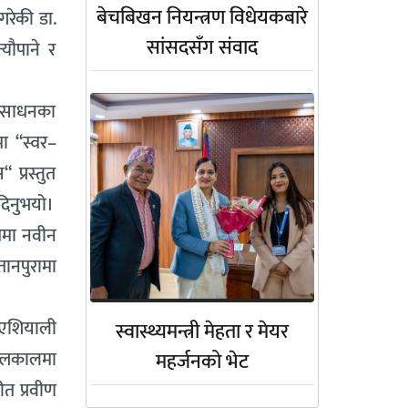
बेचबिखन नियन्त्रण विधेयकबारे
गरेकी डा.
सांसदसँग संवाद
यौपाने र
ोत(साधनका
मा “स्वर–
प्रस्तुत
 दिनुभयो।
यममा नवीन
तानपुरामा
ण एशियाली
स्वास्थ्यमन्त्री मेहता र मेयर
मल्लकालमा
महर्जनको भेट
ीत प्रवीण