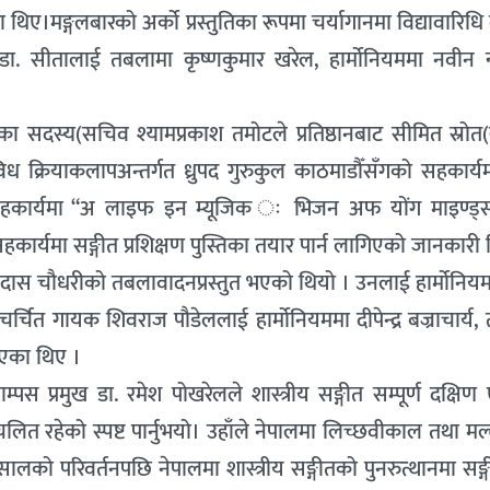
िए।मङ्गलबारको अर्को प्रस्तुतिका रूपमा चर्यागानमा विद्यावारिधि 
ा. सीतालाई तबलामा कृष्णकुमार खरेल, हार्मोनियममा नवीन न्
िष्ठानका सदस्य(सचिव श्यामप्रकाश तमोटले प्रतिष्ठानबाट सीमित स्र
िविध क्रियाकलापअन्तर्गत ध्रुपद गुरुकुल काठमाडौँसँगको सहकार्य
 सहकार्यमा “अ लाइफ इन म्यूजिक ः भिजन अफ योंग माइण्ड्स“ 
हकार्यमा सङ्गीत प्रशिक्षण पुस्तिका तयार पार्न लागिएको जानकारी
ङ्कनदास चौधरीको तबलावादनप्रस्तुत भएको थियो । उनलाई हार्मोनि
चित गायक शिवराज पौडेललाई हार्मोनियममा दीपेन्द्र बज्राचार्य, 
िएका थिए ।
पस प्रमुख डा. रमेश पोखरेलले शास्त्रीय सङ्गीत सम्पूर्ण दक्षि
प्रचलित रहेको स्पष्ट पार्नुभयो। उहाँले नेपालमा लिच्छवीकाल तथा 
लको परिवर्तनपछि नेपालमा शास्त्रीय सङ्गीतको पुनरुत्थानमा सङ्ग