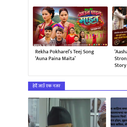
Rekha Pokharel’s Teej Song
‘Aash
‘Auna Paina Maita’
Stron
Story
हेर्दै जाउँ एक नजर